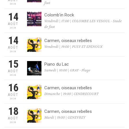
foot
2026
14
Colomb’in Rock
Vendredi | 17:00 | COLOMBE LES VESOUL - Stade
AOÛT
de foot
2026
14
Carmen, oiseaux rebelles
Vendredi | 19:00 | PUSY ET EPENOUX
AOÛT
2026
15
Piano du Lac
Samedi | 10:00 | GRAY - Plage
AOÛT
2026
16
Carmen, oiseaux rebelles
Dimanche | 19:00 | CENDRECOURT
AOÛT
2026
18
Carmen, oiseaux rebelles
Mardi | 19:00 | GENEVREY
AOÛT
2026