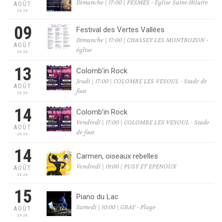
Dimanche | 17:00 | PESMES - Eglise Saint-Hilaire
AOÛT
2026
09
Festival des Vertes Vallées
Dimanche | 17:00 | CHASSEY LES MONTBOZON -
AOÛT
église
2026
13
Colomb’in Rock
Jeudi | 17:00 | COLOMBE LES VESOUL - Stade de
AOÛT
foot
2026
14
Colomb’in Rock
Vendredi | 17:00 | COLOMBE LES VESOUL - Stade
AOÛT
de foot
2026
14
Carmen, oiseaux rebelles
Vendredi | 19:00 | PUSY ET EPENOUX
AOÛT
2026
15
Piano du Lac
Samedi | 10:00 | GRAY - Plage
AOÛT
2026