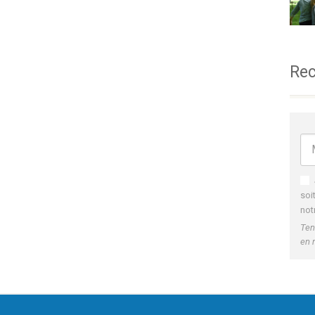
Rec
soi
not
Ten
en 