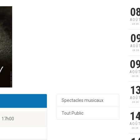
0
AOÛ
2026
0
AOÛ
2026
0
AOÛ
2026
1
AOÛ
Spectacles musicaux
2026
1
Tout Public
17h00
AOÛ
2026