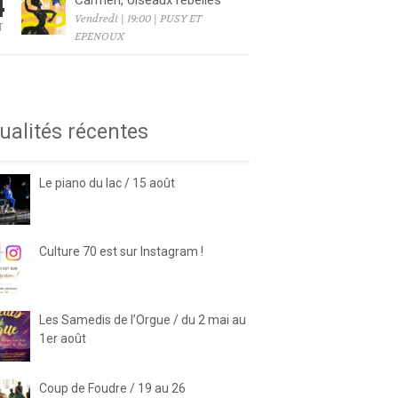
4
Carmen, oiseaux rebelles
Vendredi | 19:00 | PUSY ET
T
EPENOUX
6
ualités récentes
Le piano du lac / 15 août
Culture 70 est sur Instagram !
Les Samedis de l’Orgue / du 2 mai au
1er août
Coup de Foudre / 19 au 26