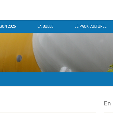
ISON 2026
LA BULLE
LE PACK CULTUREL
gée au bénéfice des haut-saônois depuis 1983.
En