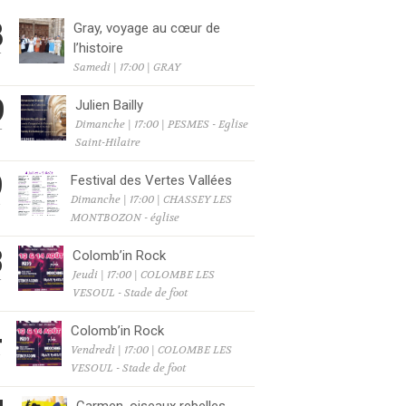
8
Gray, voyage au cœur de
l’histoire
T
Samedi | 17:00 | GRAY
9
Julien Bailly
Dimanche | 17:00 | PESMES - Eglise
T
Saint-Hilaire
9
Festival des Vertes Vallées
Dimanche | 17:00 | CHASSEY LES
T
MONTBOZON - église
3
Colomb’in Rock
Jeudi | 17:00 | COLOMBE LES
T
VESOUL - Stade de foot
4
Colomb’in Rock
Vendredi | 17:00 | COLOMBE LES
T
VESOUL - Stade de foot