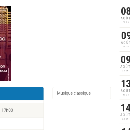
0
AOÛ
2026
0
AOÛ
2026
0
AOÛ
2026
1
AOÛ
Musique classique
2026
1
17h00
AOÛ
2026