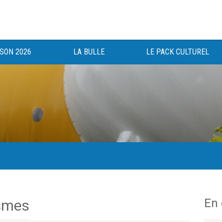
ISON 2026
LA BULLE
LE PACK CULTUREL
gée au bénéfice des haut-saônois depuis 1983.
En
smes