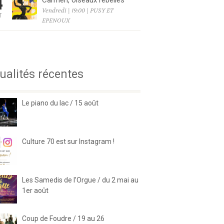
4
Carmen, oiseaux rebelles
Vendredi | 19:00 | PUSY ET
T
EPENOUX
6
ualités récentes
Le piano du lac / 15 août
Culture 70 est sur Instagram !
Les Samedis de l’Orgue / du 2 mai au
1er août
Coup de Foudre / 19 au 26