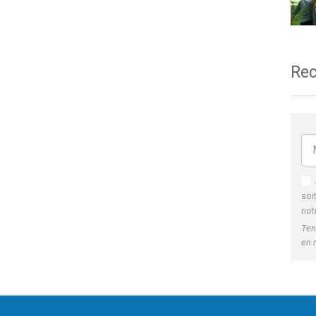
Rec
soi
not
Ten
en 