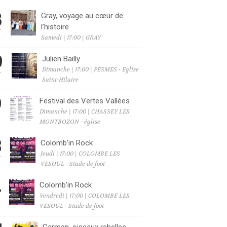
8
Gray, voyage au cœur de
l’histoire
T
Samedi | 17:00 | GRAY
9
Julien Bailly
Dimanche | 17:00 | PESMES - Eglise
T
Saint-Hilaire
9
Festival des Vertes Vallées
Dimanche | 17:00 | CHASSEY LES
T
MONTBOZON - église
3
Colomb’in Rock
Jeudi | 17:00 | COLOMBE LES
T
VESOUL - Stade de foot
4
Colomb’in Rock
Vendredi | 17:00 | COLOMBE LES
T
VESOUL - Stade de foot