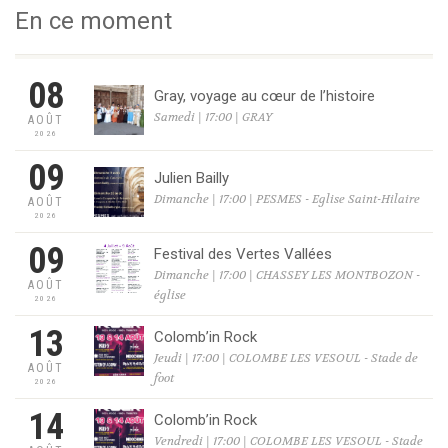
En ce moment
08
Gray, voyage au cœur de l’histoire
Samedi | 17:00 | GRAY
AOÛT
2026
09
Julien Bailly
Dimanche | 17:00 | PESMES - Eglise Saint-Hilaire
AOÛT
2026
09
Festival des Vertes Vallées
Dimanche | 17:00 | CHASSEY LES MONTBOZON -
AOÛT
église
2026
13
Colomb’in Rock
Jeudi | 17:00 | COLOMBE LES VESOUL - Stade de
AOÛT
foot
2026
14
Colomb’in Rock
Vendredi | 17:00 | COLOMBE LES VESOUL - Stade