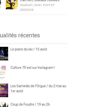
4
Carmen, oiseaux rebelles
Vendredi | 19:00 | PUSY ET
T
EPENOUX
6
ualités récentes
Le piano du lac / 15 août
Culture 70 est sur Instagram !
Les Samedis de l’Orgue / du 2 mai au
1er août
Coup de Foudre / 19 au 26