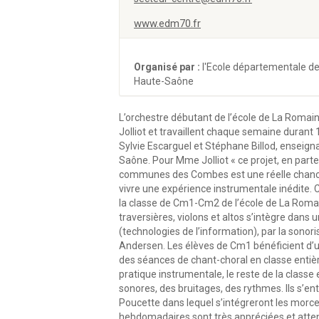
www.edm70.fr
Organisé par :
l'Ecole départementale d
Haute-Saône
L’orchestre débutant de l’école de La Roma
Jolliot et travaillent chaque semaine durant 1
Sylvie Escarguel et Stéphane Billod, enseig
Saône. Pour Mme Jolliot « ce projet, en par
communes des Combes est une réelle chance po
vivre une expérience instrumentale inédite. C
la classe de Cm1-Cm2 de l’école de La Romaine
traversières, violons et altos s’intègre dans u
(technologies de l’information), par la sonor
Andersen. Les élèves de Cm1 bénéficient d’u
des séances de chant-choral en classe entière
pratique instrumentale, le reste de la class
sonores, des bruitages, des rythmes. Ils s’ent
Poucette dans lequel s’intégreront les morce
hebdomadaires sont très appréciées et atte