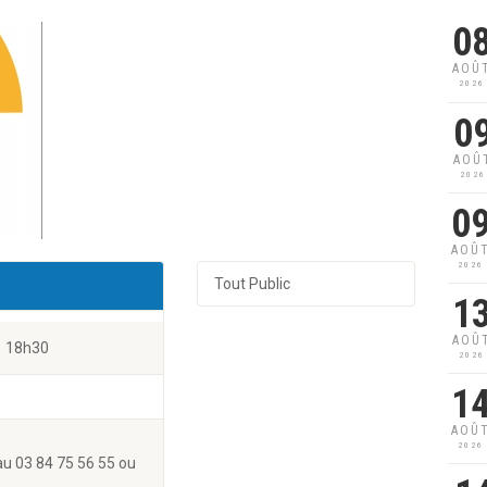
0
AOÛ
2026
0
AOÛ
2026
0
AOÛ
2026
Tout Public
1
AOÛ
18h30
2026
1
AOÛ
2026
au 03 84 75 56 55 ou