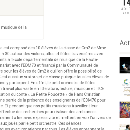
1
AOÛ
202
e musique de la
Act
ine est composé des 10 élèves de la classe de Cm2 de Mme
 h 30 autour des violons, altos et flûtes traversières avec
nants à l’Ecole départementale de musique de la Haute-
tenariat avec l’EDM70 et financé par la Communauté de
ur les élèves de Cm2 à qui l’on offre la possibilité de
’est aussi un vrai projet de classe puisque tous les élèves de
 y participent. En effet, le petit orchestre de flûtes
n travail plus vaste en littérature, lecture, musique et TICE
isation du conte « La Petite Poucette » de Hans Christian
ne partie de la présence des enseignants de l’EDM70 pour
. Et pendant que nos petits musiciens travaillent leur
e effectue des recherches pour réaliser des ambiances
rainent à lire avec expressivité et mettent en voix l’univers de
aux joués par le petit orchestre. Ces séances
ndues avec impatience par tous. Les élèves apprennent la