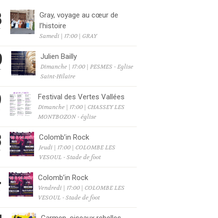
8
Gray, voyage au cœur de
l’histoire
T
Samedi | 17:00 | GRAY
9
Julien Bailly
Dimanche | 17:00 | PESMES - Eglise
T
Saint-Hilaire
9
Festival des Vertes Vallées
Dimanche | 17:00 | CHASSEY LES
T
MONTBOZON - église
3
Colomb’in Rock
Jeudi | 17:00 | COLOMBE LES
T
VESOUL - Stade de foot
4
Colomb’in Rock
Vendredi | 17:00 | COLOMBE LES
T
VESOUL - Stade de foot