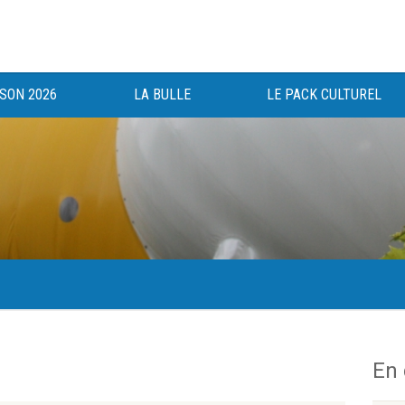
ISON 2026
LA BULLE
LE PACK CULTUREL
gée au bénéfice des haut-saônois depuis 1983.
En