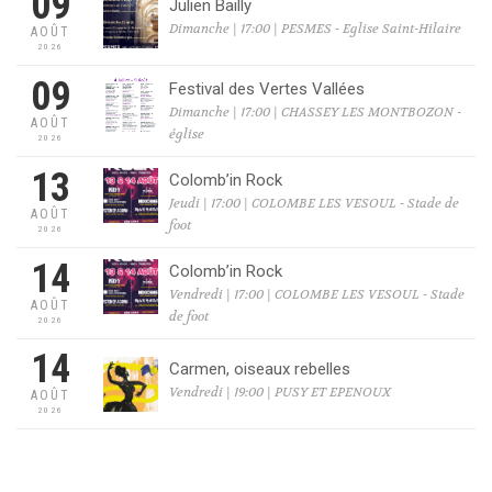
09
Julien Bailly
Dimanche | 17:00 | PESMES - Eglise Saint-Hilaire
AOÛT
2026
09
Festival des Vertes Vallées
Dimanche | 17:00 | CHASSEY LES MONTBOZON -
AOÛT
église
2026
13
Colomb’in Rock
Jeudi | 17:00 | COLOMBE LES VESOUL - Stade de
AOÛT
foot
2026
14
Colomb’in Rock
Vendredi | 17:00 | COLOMBE LES VESOUL - Stade
AOÛT
de foot
2026
14
Carmen, oiseaux rebelles
Vendredi | 19:00 | PUSY ET EPENOUX
AOÛT
2026