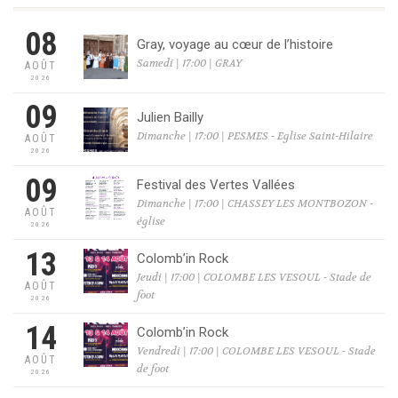
08
Gray, voyage au cœur de l’histoire
Samedi | 17:00 | GRAY
AOÛT
2026
09
Julien Bailly
Dimanche | 17:00 | PESMES - Eglise Saint-Hilaire
AOÛT
2026
09
Festival des Vertes Vallées
Dimanche | 17:00 | CHASSEY LES MONTBOZON -
AOÛT
église
2026
13
Colomb’in Rock
Jeudi | 17:00 | COLOMBE LES VESOUL - Stade de
AOÛT
foot
2026
14
Colomb’in Rock
Vendredi | 17:00 | COLOMBE LES VESOUL - Stade
AOÛT
de foot
2026