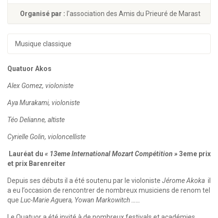
Organisé par :
l'association des Amis du Prieuré de Marast
Musique classique
Quatuor Akos
Alex Gomez, violoniste
Aya Murakami, violoniste
Téo Delianne, altiste
Cyrielle Golin, violoncelliste
Lauréat du
« 13eme International Mozart Compétition »
3eme prix
et prix Barenreiter
Depuis ses débuts il a été soutenu par le violoniste
Jérome Akoka
il
a eu l’occasion de rencontrer de nombreux musiciens de renom tel
que
Luc-Marie Aguera, Yowan Markowitch ……
Le Quatuor a été invité à de nombreux festivals et académies