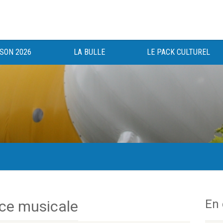
ISON 2026
LA BULLE
LE PACK CULTUREL
gée au bénéfice des haut-saônois depuis 1983.
En
nce musicale