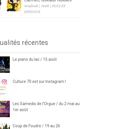
4
Carmen, oiseaux rebelles
Vendredi | 19:00 | PUSY ET
T
EPENOUX
6
ualités récentes
Le piano du lac / 15 août
Culture 70 est sur Instagram !
Les Samedis de l’Orgue / du 2 mai au
1er août
Coup de Foudre / 19 au 26