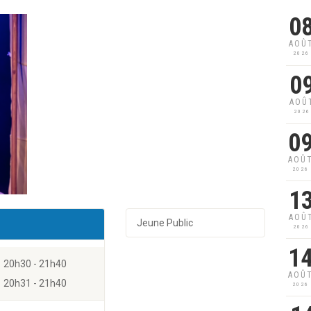
0
AOÛ
2026
0
AOÛ
2026
0
AOÛ
2026
1
AOÛ
Jeune Public
2026
1
20h30 - 21h40
AOÛ
20h31 - 21h40
2026