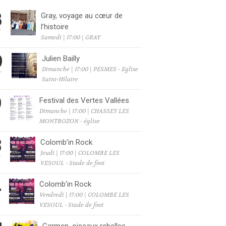
8
Gray, voyage au cœur de
l’histoire
T
Samedi | 17:00 | GRAY
9
Julien Bailly
Dimanche | 17:00 | PESMES - Eglise
T
Saint-Hilaire
9
Festival des Vertes Vallées
Dimanche | 17:00 | CHASSEY LES
T
MONTBOZON - église
3
Colomb’in Rock
Jeudi | 17:00 | COLOMBE LES
T
VESOUL - Stade de foot
4
Colomb’in Rock
Vendredi | 17:00 | COLOMBE LES
T
VESOUL - Stade de foot