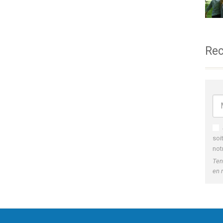
Rec
soi
not
Ten
en 