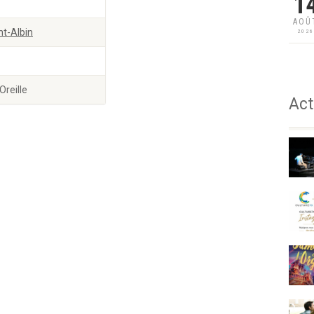
1
AOÛ
nt-Albin
202
Oreille
Act