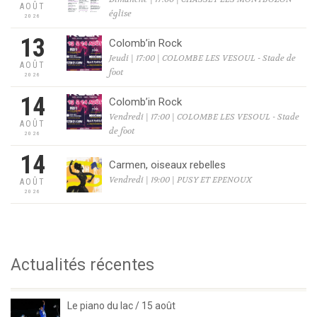
AOÛT
église
2026
13
Colomb’in Rock
Jeudi | 17:00 | COLOMBE LES VESOUL - Stade de
AOÛT
foot
2026
14
Colomb’in Rock
Vendredi | 17:00 | COLOMBE LES VESOUL - Stade
AOÛT
de foot
2026
14
Carmen, oiseaux rebelles
Vendredi | 19:00 | PUSY ET EPENOUX
AOÛT
2026
Actualités récentes
Le piano du lac / 15 août