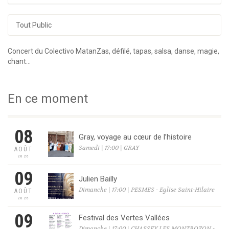
Tout Public
Concert du Colectivo MatanZas, défilé, tapas, salsa, danse, magie,
chant…
En ce moment
08
Gray, voyage au cœur de l’histoire
Samedi | 17:00 | GRAY
AOÛT
2026
09
Julien Bailly
Dimanche | 17:00 | PESMES - Eglise Saint-Hilaire
AOÛT
2026
09
Festival des Vertes Vallées
Dimanche | 17:00 | CHASSEY LES MONTBOZON -