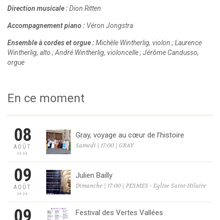
Direction musicale :
Dion Ritten
Accompagnement piano :
Véron Jongstra
Ensemble à cordes et orgue :
Michèle Wintherlig, violon ; Laurence
Wintherlig, alto ; André Wintherlig, violoncelle ; Jérôme Candusso,
orgue
En ce moment
08
Gray, voyage au cœur de l’histoire
Samedi | 17:00 | GRAY
AOÛT
2026
09
Julien Bailly
Dimanche | 17:00 | PESMES - Eglise Saint-Hilaire
AOÛT
2026
09
Festival des Vertes Vallées