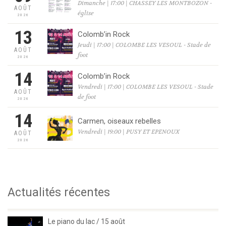
Dimanche | 17:00 | CHASSEY LES MONTBOZON -
AOÛT
église
2026
13
Colomb’in Rock
Jeudi | 17:00 | COLOMBE LES VESOUL - Stade de
AOÛT
foot
2026
14
Colomb’in Rock
Vendredi | 17:00 | COLOMBE LES VESOUL - Stade
AOÛT
de foot
2026
14
Carmen, oiseaux rebelles
Vendredi | 19:00 | PUSY ET EPENOUX
AOÛT
2026
Actualités récentes
Le piano du lac / 15 août