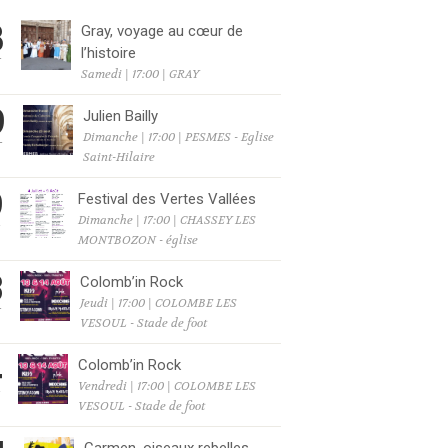
8
Gray, voyage au cœur de
l’histoire
T
Samedi | 17:00 | GRAY
9
Julien Bailly
Dimanche | 17:00 | PESMES - Eglise
T
Saint-Hilaire
9
Festival des Vertes Vallées
Dimanche | 17:00 | CHASSEY LES
T
MONTBOZON - église
3
Colomb’in Rock
Jeudi | 17:00 | COLOMBE LES
T
VESOUL - Stade de foot
4
Colomb’in Rock
Vendredi | 17:00 | COLOMBE LES
T
VESOUL - Stade de foot