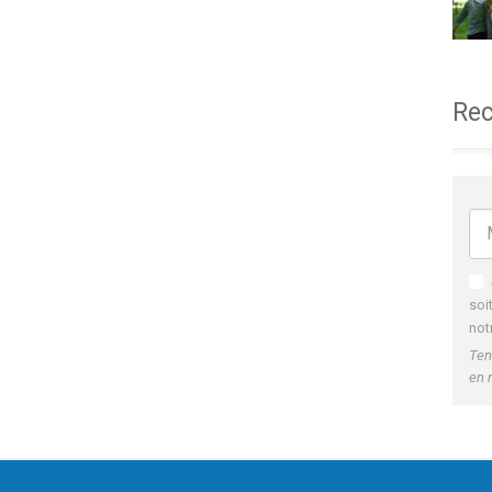
Rec
soi
not
Ten
en 