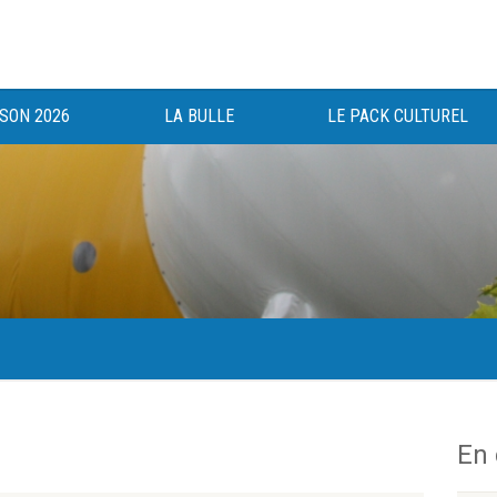
ISON 2026
LA BULLE
LE PACK CULTUREL
gée au bénéfice des haut-saônois depuis 1983.
En