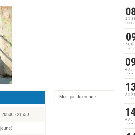
0
AOÛ
2026
0
AOÛ
2026
0
AOÛ
2026
1
AOÛ
Musique du monde
2026
1
20h30 - 21h50
AOÛ
2026
(jeune)