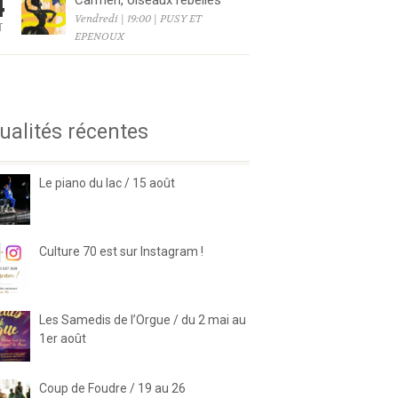
4
Carmen, oiseaux rebelles
Vendredi | 19:00 | PUSY ET
T
EPENOUX
6
ualités récentes
Le piano du lac / 15 août
Culture 70 est sur Instagram !
Les Samedis de l’Orgue / du 2 mai au
1er août
Coup de Foudre / 19 au 26