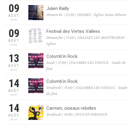
09
Julien Bailly
Dimanche | 17:00 | PESMES - Eglise Saint-Hilaire
AOÛT
2026
09
Festival des Vertes Vallées
Dimanche | 17:00 | CHASSEY LES MONTBOZON -
AOÛT
église
2026
13
Colomb’in Rock
Jeudi | 17:00 | COLOMBE LES VESOUL - Stade de
AOÛT
foot
2026
14
Colomb’in Rock
Vendredi | 17:00 | COLOMBE LES VESOUL - Stade
AOÛT
de foot
2026
14
Carmen, oiseaux rebelles
Vendredi | 19:00 | PUSY ET EPENOUX
AOÛT
2026