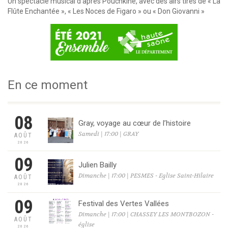
Un spectacle musical d’après Pouchkine, avec des airs tirés de « La
Flûte Enchantée », « Les Noces de Figaro » ou « Don Giovanni »
En ce moment
08
Gray, voyage au cœur de l’histoire
Samedi | 17:00 | GRAY
AOÛT
2026
09
Julien Bailly
Dimanche | 17:00 | PESMES - Eglise Saint-Hilaire
AOÛT
2026
09
Festival des Vertes Vallées
Dimanche | 17:00 | CHASSEY LES MONTBOZON -
AOÛT
église
2026