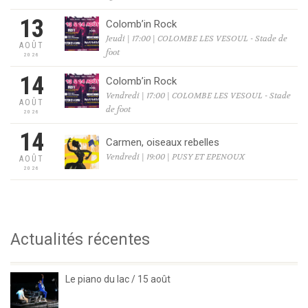
13
Colomb’in Rock
Jeudi | 17:00 | COLOMBE LES VESOUL - Stade de
AOÛT
foot
2026
14
Colomb’in Rock
Vendredi | 17:00 | COLOMBE LES VESOUL - Stade
AOÛT
de foot
2026
14
Carmen, oiseaux rebelles
Vendredi | 19:00 | PUSY ET EPENOUX
AOÛT
2026
Actualités récentes
Le piano du lac / 15 août