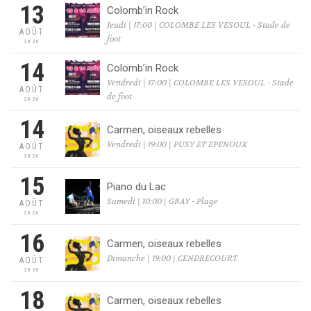
13
Colomb’in Rock
Jeudi | 17:00 | COLOMBE LES VESOUL - Stade de
AOÛT
foot
2026
14
Colomb’in Rock
Vendredi | 17:00 | COLOMBE LES VESOUL - Stade
AOÛT
de foot
2026
14
Carmen, oiseaux rebelles
Vendredi | 19:00 | PUSY ET EPENOUX
AOÛT
2026
15
Piano du Lac
Samedi | 10:00 | GRAY - Plage
AOÛT
2026
16
Carmen, oiseaux rebelles
Dimanche | 19:00 | CENDRECOURT
AOÛT
2026
18
Carmen, oiseaux rebelles