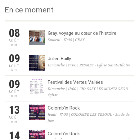
En ce moment
08
Gray, voyage au cœur de l’histoire
Samedi | 17:00 | GRAY
AOÛT
2026
09
Julien Bailly
Dimanche | 17:00 | PESMES - Eglise Saint-Hilaire
AOÛT
2026
09
Festival des Vertes Vallées
Dimanche | 17:00 | CHASSEY LES MONTBOZON -
AOÛT
église
2026
13
Colomb’in Rock
Jeudi | 17:00 | COLOMBE LES VESOUL - Stade de
AOÛT
foot
2026
14
Colomb’in Rock