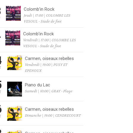
3
Colomb’in Rock
Jeudi | 17:00 | COLOMBE LES
T
VESOUL - Stade de foot
4
Colomb’in Rock
Vendredi | 17:00 | COLOMBE LES
T
VESOUL - Stade de foot
4
Carmen, oiseaux rebelles
Vendredi | 19:00 | PUSY ET
T
EPENOUX
6
5
Piano du Lac
Samedi | 10:00 | GRAY - Plage
T
6
6
Carmen, oiseaux rebelles
Dimanche | 19:00 | CENDRECOURT
T
6