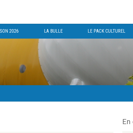
ISON 2026
LA BULLE
LE PACK CULTUREL
gée au bénéfice des haut-saônois depuis 1983.
En