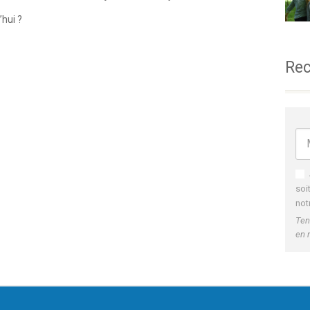
’hui ?
Rec
soi
not
Ten
en 