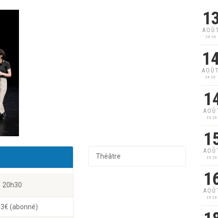
1
AOÛ
2026
1
AOÛ
2026
1
AOÛ
202
1
AOÛ
Théâtre
202
1
20h30
AOÛ
202
 13€ (abonné)