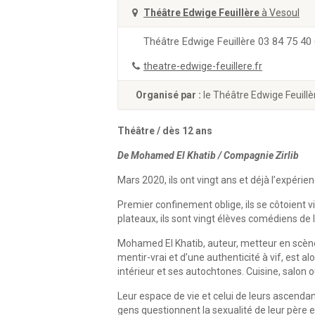
Théâtre Edwige Feuillère
à Vesoul
Théâtre Edwige Feuillère 03 84 75 40
theatre-edwige-feuillere.fr
Organisé par :
le Théâtre Edwige Feuillè
Théâtre / dès 12 ans
De Mohamed El Khatib / Compagnie Zirlib
Mars 2020, ils ont vingt ans et déjà l’expérie
Premier confinement oblige, ils se côtoient v
plateaux, ils sont vingt élèves comédiens de
Mohamed El Khatib, auteur, metteur en scène,
mentir-vrai et d’une authenticité à vif, est al
intérieur et ses autochtones. Cuisine, salon
Leur espace de vie et celui de leurs ascendants
gens questionnent la sexualité de leur père 