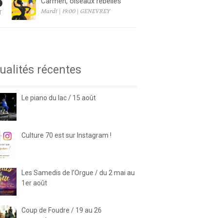
8
Carmen, oiseaux rebelles
Mardi | 19:00 | GENEVREY
T
6
ualités récentes
Le piano du lac / 15 août
Culture 70 est sur Instagram !
Les Samedis de l’Orgue / du 2 mai au
1er août
Coup de Foudre / 19 au 26