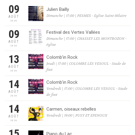
09
Julien Bailly
Dimanche | 17:00 | PESMES - Eglise Saint-Hilaire
AOÛT
2026
09
Festival des Vertes Vallées
Dimanche | 17:00 | CHASSEY LES MONTBOZON -
AOÛT
église
2026
13
Colomb’in Rock
Jeudi | 17:00 | COLOMBE LES VESOUL - Stade de
AOÛT
foot
2026
14
Colomb’in Rock
Vendredi | 17:00 | COLOMBE LES VESOUL - Stade
AOÛT
de foot
2026
14
Carmen, oiseaux rebelles
Vendredi | 19:00 | PUSY ET EPENOUX
AOÛT
2026
15
Piano du Lac