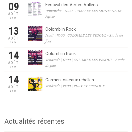
09
Festival des Vertes Vallées
Dimanche | 17:00 | CHASSEY LES MONTBOZON -
AOÛT
église
2026
13
Colomb’in Rock
Jeudi | 17:00 | COLOMBE LES VESOUL - Stade de
AOÛT
foot
2026
14
Colomb’in Rock
Vendredi | 17:00 | COLOMBE LES VESOUL - Stade
AOÛT
de foot
2026
14
Carmen, oiseaux rebelles
Vendredi | 19:00 | PUSY ET EPENOUX
AOÛT
2026
Actualités récentes