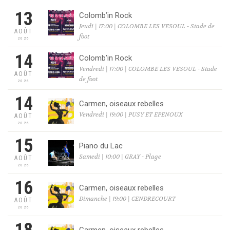
13
Colomb’in Rock
Jeudi | 17:00 | COLOMBE LES VESOUL - Stade de
AOÛT
foot
2026
14
Colomb’in Rock
Vendredi | 17:00 | COLOMBE LES VESOUL - Stade
AOÛT
de foot
2026
14
Carmen, oiseaux rebelles
Vendredi | 19:00 | PUSY ET EPENOUX
AOÛT
2026
15
Piano du Lac
Samedi | 10:00 | GRAY - Plage
AOÛT
2026
16
Carmen, oiseaux rebelles
Dimanche | 19:00 | CENDRECOURT
AOÛT
2026
Carmen, oiseaux rebelles