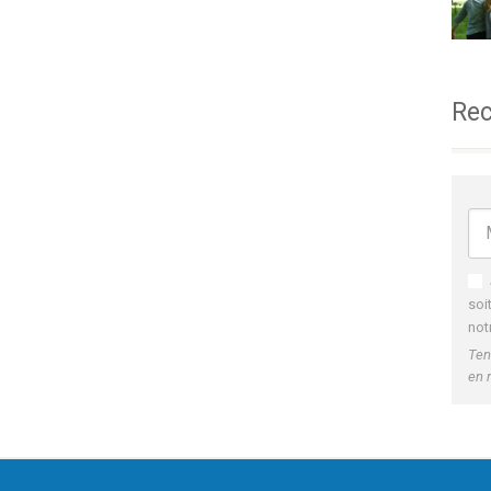
Rec
soi
not
Ten
en 