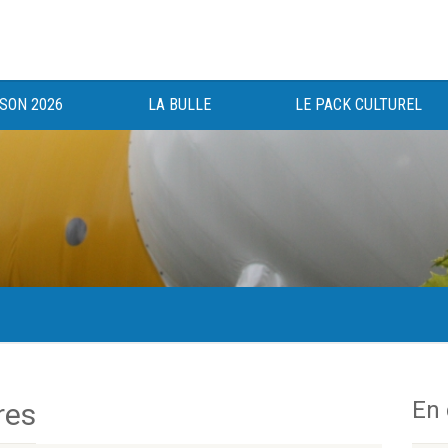
ISON 2026
LA BULLE
LE PACK CULTUREL
gée au bénéfice des haut-saônois depuis 1983.
En
res