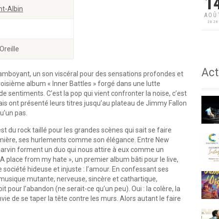
1
nt-Albin
AOÛ
202
Oreille
Act
amboyant, un son viscéral pour des sensations profondes et
oisième album « Inner Battles » forgé dans une lutte
e sentiments. C’est la pop qui vient confronter la noise, c’est
tais ont présenté leurs titres jusqu’au plateau de Jimmy Fallon
u’un pas.
st du rock taillé pour les grandes scènes qui sait se faire
umière, ses hurlements comme son élégance. Entre New
t Marvin forment un duo qui nous attire à eux comme un
A place from my hate », un premier album bâti pour le live,
 société hideuse et injuste : l’amour. En confessant ses
musique mutante, nerveuse, sincère et cathartique,
t pour l’abandon (ne serait-ce qu’un peu). Oui : la colère, la
vie de se taper la tête contre les murs. Alors autant le faire