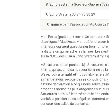
Echo System
à Scey-sur-Saône et Sai
Echo System
03 84 75 80 29
Organisé par :
l'association Au Coin de l'
Mad Foxes (post punk rock) :
Un post-punk fl
chaotiques ! Mad Foxes vient défendre son tr
intérieure qui vient questionner bon nombre d
la distorsion qui arrache les larmes. Les nan
sur la NBC… des USA à Echo System, il n’y a q
+ Structures (post punk rock) :
Structures, c’e
intime, qui assume sa noirceur comme sa l
Wave, rock alternatif et industriel, Pierre e
aimant et nous secoue de ses convulsions. « 
est une déclaration à ce qui nous sauve d’une
émotions même les plus orageuses sur leur 
Structures a trouvé le remède et le bon endroi
vanité, la passion et les inégalités donnent en
sur ceux des salles de concerts.