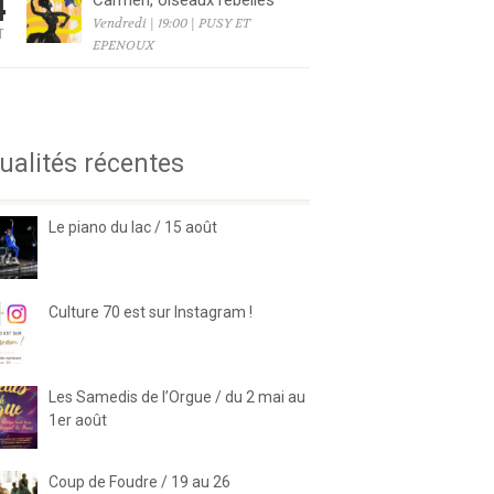
4
Carmen, oiseaux rebelles
Vendredi | 19:00 | PUSY ET
T
EPENOUX
6
ualités récentes
Le piano du lac / 15 août
Culture 70 est sur Instagram !
Les Samedis de l’Orgue / du 2 mai au
1er août
Coup de Foudre / 19 au 26