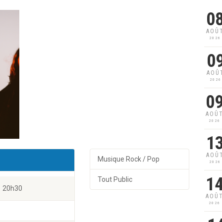
0
AOÛ
2026
0
AOÛ
2026
0
AOÛ
2026
1
AOÛ
Musique Rock / Pop
2026
1
Tout Public
20h30
AOÛ
2026