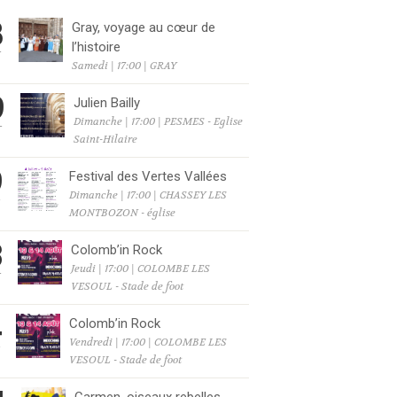
8
Gray, voyage au cœur de
l’histoire
T
Samedi | 17:00 | GRAY
9
Julien Bailly
Dimanche | 17:00 | PESMES - Eglise
T
Saint-Hilaire
9
Festival des Vertes Vallées
Dimanche | 17:00 | CHASSEY LES
T
MONTBOZON - église
3
Colomb’in Rock
Jeudi | 17:00 | COLOMBE LES
T
VESOUL - Stade de foot
4
Colomb’in Rock
Vendredi | 17:00 | COLOMBE LES
T
VESOUL - Stade de foot