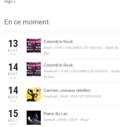
l’égo.
«
En ce moment
13
Colomb’in Rock
Jeudi | 17:00 | COLOMBE LES VESOUL - Stade de
AOÛT
foot
2026
14
Colomb’in Rock
Vendredi | 17:00 | COLOMBE LES VESOUL - Stade
AOÛT
de foot
2026
14
Carmen, oiseaux rebelles
Vendredi | 19:00 | PUSY ET EPENOUX
AOÛT
2026
15
Piano du Lac
Samedi | 10:00 | GRAY - Plage
AOÛT
2026