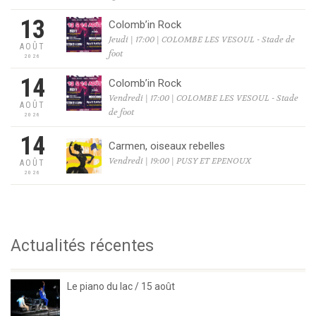
13
Colomb’in Rock
Jeudi | 17:00 | COLOMBE LES VESOUL - Stade de
AOÛT
foot
2026
14
Colomb’in Rock
Vendredi | 17:00 | COLOMBE LES VESOUL - Stade
AOÛT
de foot
2026
14
Carmen, oiseaux rebelles
Vendredi | 19:00 | PUSY ET EPENOUX
AOÛT
2026
Actualités récentes
Le piano du lac / 15 août