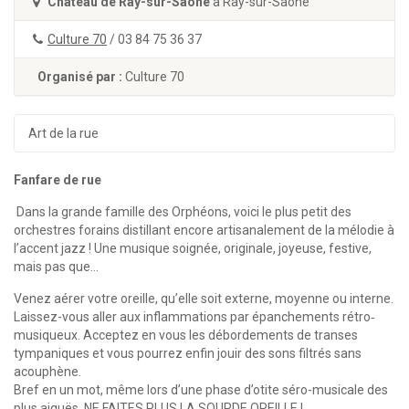
Château de Ray-sur-Saône
à Ray-sur-Saône
Culture 70
/ 03 84 75 36 37
Organisé par :
Culture 70
Art de la rue
Fanfare de rue
Dans la grande famille des Orphéons, voici le plus petit des
orchestres forains distillant encore artisanalement de la mélodie à
l’accent jazz ! Une musique soignée, originale, joyeuse, festive,
mais pas que…
Venez aérer votre oreille, qu’elle soit externe, moyenne ou interne.
Laissez-vous aller aux inflammations par épanchements rétro‐
musiqueux. Acceptez en vous les débordements de transes
tympaniques et vous pourrez enfin jouir des sons filtrés sans
acouphène.
Bref en un mot, même lors d’une phase d’otite séro-musicale des
plus aiguës, NE FAITES PLUS LA SOURDE OREILLE !