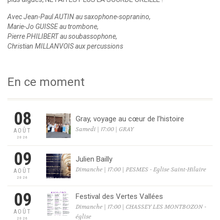
Avec Jean-Paul AUTIN au saxophone-sopranino,
Marie-Jo GUISSE au trombone,
Pierre PHILIBERT au soubassophone,
Christian MILLANVOIS aux percussions
En ce moment
08
Gray, voyage au cœur de l’histoire
Samedi | 17:00 | GRAY
AOÛT
2026
09
Julien Bailly
Dimanche | 17:00 | PESMES - Eglise Saint-Hilaire
AOÛT
2026
09
Festival des Vertes Vallées
Dimanche | 17:00 | CHASSEY LES MONTBOZON -
AOÛT
église
2026