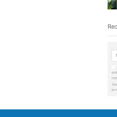
Rec
soi
not
Ten
en 