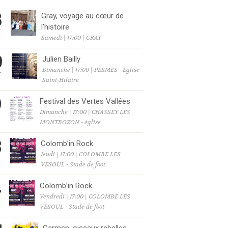
8
Gray, voyage au cœur de
l’histoire
T
Samedi | 17:00 | GRAY
9
Julien Bailly
Dimanche | 17:00 | PESMES - Eglise
T
Saint-Hilaire
9
Festival des Vertes Vallées
Dimanche | 17:00 | CHASSEY LES
T
MONTBOZON - église
3
Colomb’in Rock
Jeudi | 17:00 | COLOMBE LES
T
VESOUL - Stade de foot
4
Colomb’in Rock
Vendredi | 17:00 | COLOMBE LES
T
VESOUL - Stade de foot