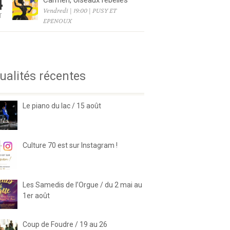
4
Carmen, oiseaux rebelles
Vendredi | 19:00 | PUSY ET
T
EPENOUX
6
ualités récentes
Le piano du lac / 15 août
Culture 70 est sur Instagram !
Les Samedis de l’Orgue / du 2 mai au
1er août
Coup de Foudre / 19 au 26