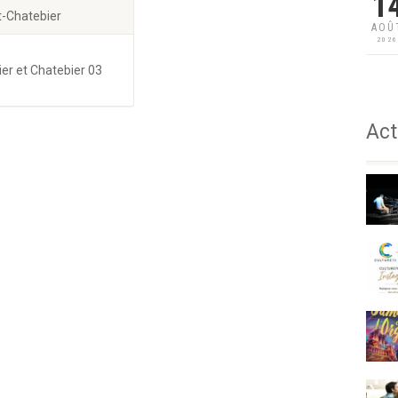
1
t-Chatebier
AOÛ
202
ier et Chatebier 03
Act