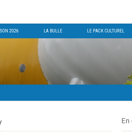
ISON 2026
LA BULLE
LE PACK CULTUREL
gée au bénéfice des haut-saônois depuis 1983.
En
y