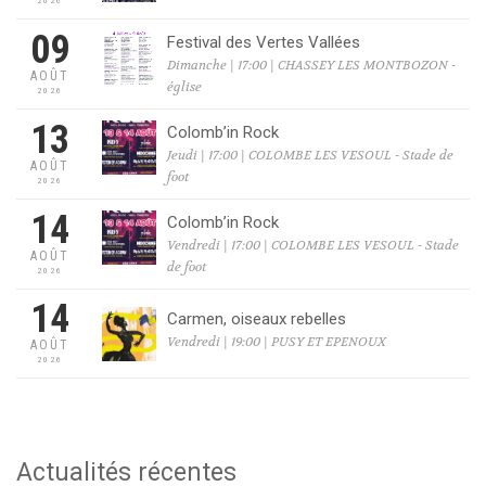
2026
09
Festival des Vertes Vallées
Dimanche | 17:00 | CHASSEY LES MONTBOZON -
AOÛT
église
2026
13
Colomb’in Rock
Jeudi | 17:00 | COLOMBE LES VESOUL - Stade de
AOÛT
foot
2026
14
Colomb’in Rock
Vendredi | 17:00 | COLOMBE LES VESOUL - Stade
AOÛT
de foot
2026
14
Carmen, oiseaux rebelles
Vendredi | 19:00 | PUSY ET EPENOUX
AOÛT
2026
Actualités récentes