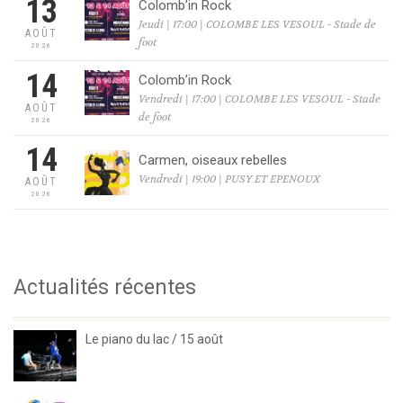
13
Colomb’in Rock
Jeudi | 17:00 | COLOMBE LES VESOUL - Stade de
AOÛT
foot
2026
14
Colomb’in Rock
Vendredi | 17:00 | COLOMBE LES VESOUL - Stade
AOÛT
de foot
2026
14
Carmen, oiseaux rebelles
Vendredi | 19:00 | PUSY ET EPENOUX
AOÛT
2026
Actualités récentes
Le piano du lac / 15 août