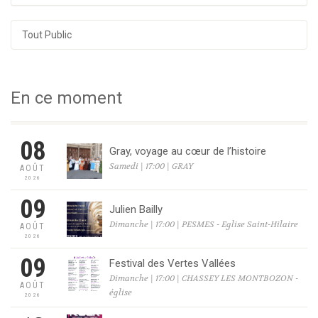
Tout Public
En ce moment
08
Gray, voyage au cœur de l’histoire
Samedi | 17:00 | GRAY
AOÛT
2026
09
Julien Bailly
Dimanche | 17:00 | PESMES - Eglise Saint-Hilaire
AOÛT
2026
09
Festival des Vertes Vallées
Dimanche | 17:00 | CHASSEY LES MONTBOZON -
AOÛT
église
2026