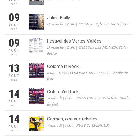
AOÛT
2026
09
Julien Bailly
Dimanche | 17:00 | PESMES - Eglise Saint-Hilaire
AOÛT
2026
09
Festival des Vertes Vallées
Dimanche | 17:00 | CHASSEY LES MONTBOZON -
AOÛT
église
2026
13
Colomb’in Rock
Jeudi | 17:00 | COLOMBE LES VESOUL - Stade de
AOÛT
foot
2026
14
Colomb’in Rock
Vendredi | 17:00 | COLOMBE LES VESOUL - Stade
AOÛT
de foot
2026
14
Carmen, oiseaux rebelles
Vendredi | 19:00 | PUSY ET EPENOUX
AOÛT
2026