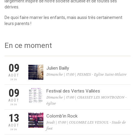
largement inspiré de notre société actuelle et de toutes ses
dérives.
De quoi faire marrer les enfants, mais aussi très certainement
leurs parents !
En ce moment
09
Julien Bailly
Dimanche | 17:00 | PESMES - Eglise Saint-Hilaire
AOÛT
2026
09
Festival des Vertes Vallées
Dimanche | 17:00 | CHASSEY LES MONTBOZON -
AOÛT
église
2026
13
Colomb’in Rock
Jeudi | 17:00 | COLOMBE LES VESOUL - Stade de
AOÛT
foot
2026