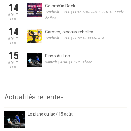
14
Colomb’in Rock
Vendredi | 17:00 | COLOMBE LES VESOUL - Stade
AOÛT
de foot
2026
14
Carmen, oiseaux rebelles
Vendredi | 19:00 | PUSY ET EPENOUX
AOÛT
2026
15
Piano du Lac
Samedi | 10:00 | GRAY - Plage
AOÛT
2026
Actualités récentes
Le piano du lac / 15 août