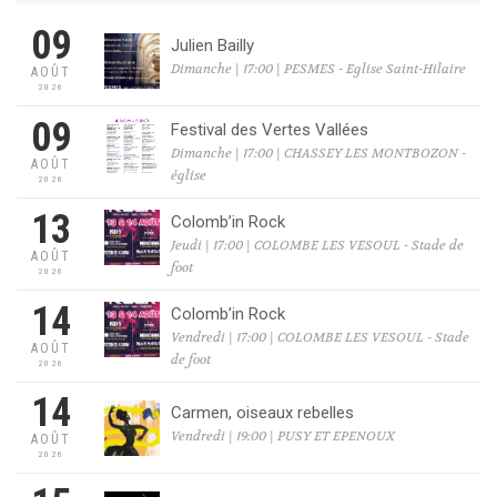
09
Julien Bailly
Dimanche | 17:00 | PESMES - Eglise Saint-Hilaire
AOÛT
2026
09
Festival des Vertes Vallées
Dimanche | 17:00 | CHASSEY LES MONTBOZON -
AOÛT
église
2026
13
Colomb’in Rock
Jeudi | 17:00 | COLOMBE LES VESOUL - Stade de
AOÛT
foot
2026
14
Colomb’in Rock
Vendredi | 17:00 | COLOMBE LES VESOUL - Stade
AOÛT
de foot
2026
14
Carmen, oiseaux rebelles
Vendredi | 19:00 | PUSY ET EPENOUX
AOÛT
2026