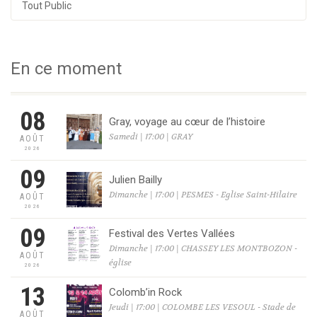
Tout Public
En ce moment
08
Gray, voyage au cœur de l’histoire
Samedi | 17:00 | GRAY
AOÛT
2026
09
Julien Bailly
Dimanche | 17:00 | PESMES - Eglise Saint-Hilaire
AOÛT
2026
09
Festival des Vertes Vallées
Dimanche | 17:00 | CHASSEY LES MONTBOZON -
AOÛT
église
2026
13
Colomb’in Rock
Jeudi | 17:00 | COLOMBE LES VESOUL - Stade de
AOÛT