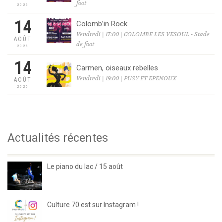
foot
2026
14
Colomb’in Rock
Vendredi | 17:00 | COLOMBE LES VESOUL - Stade
AOÛT
de foot
2026
14
Carmen, oiseaux rebelles
Vendredi | 19:00 | PUSY ET EPENOUX
AOÛT
2026
Actualités récentes
Le piano du lac / 15 août
Culture 70 est sur Instagram !