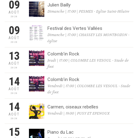
09
Julien Bailly
Dimanche | 17:00 | PESMES - Eglise Saint-Hilaire
AOÛT
2026
09
Festival des Vertes Vallées
Dimanche | 17:00 | CHASSEY LES MONTBOZON -
AOÛT
église
2026
13
Colomb’in Rock
Jeudi | 17:00 | COLOMBE LES VESOUL - Stade de
AOÛT
foot
2026
14
Colomb’in Rock
Vendredi | 17:00 | COLOMBE LES VESOUL - Stade
AOÛT
de foot
2026
14
Carmen, oiseaux rebelles
Vendredi | 19:00 | PUSY ET EPENOUX
AOÛT
2026
15
Piano du Lac