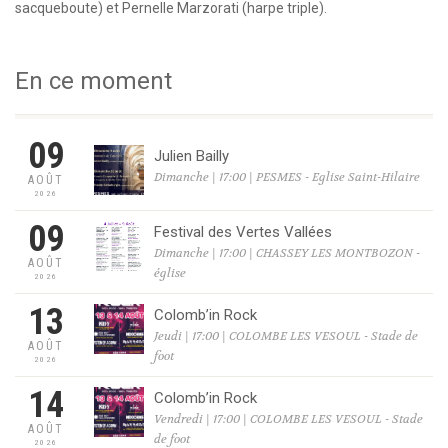
sacqueboute) et Pernelle Marzorati (harpe triple).
En ce moment
09
Julien Bailly
Dimanche | 17:00 | PESMES - Eglise Saint-Hilaire
AOÛT
2026
09
Festival des Vertes Vallées
Dimanche | 17:00 | CHASSEY LES MONTBOZON -
AOÛT
église
2026
13
Colomb’in Rock
Jeudi | 17:00 | COLOMBE LES VESOUL - Stade de
AOÛT
foot
2026
14
Colomb’in Rock
Vendredi | 17:00 | COLOMBE LES VESOUL - Stade
AOÛT
de foot
2026