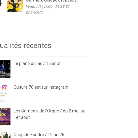
4
Carmen, oiseaux rebelles
Vendredi | 19:00 | PUSY ET
T
EPENOUX
6
ualités récentes
Le piano du lac / 15 août
Culture 70 est sur Instagram !
Les Samedis de l’Orgue / du 2 mai au
1er août
Coup de Foudre / 19 au 26