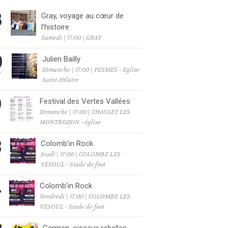
8
Gray, voyage au cœur de
l’histoire
T
Samedi | 17:00 | GRAY
9
Julien Bailly
Dimanche | 17:00 | PESMES - Eglise
T
Saint-Hilaire
9
Festival des Vertes Vallées
Dimanche | 17:00 | CHASSEY LES
T
MONTBOZON - église
3
Colomb’in Rock
Jeudi | 17:00 | COLOMBE LES
T
VESOUL - Stade de foot
4
Colomb’in Rock
Vendredi | 17:00 | COLOMBE LES
T
VESOUL - Stade de foot