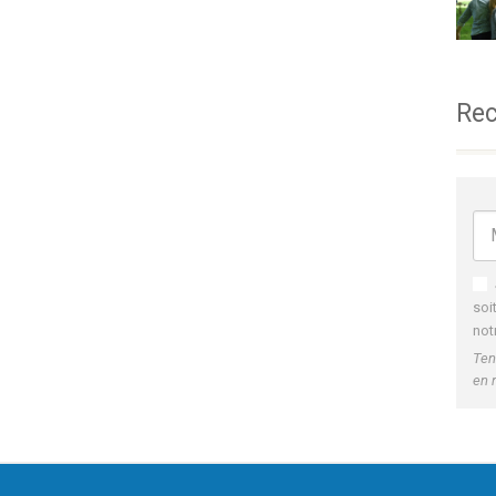
Rec
soi
not
Ten
en 