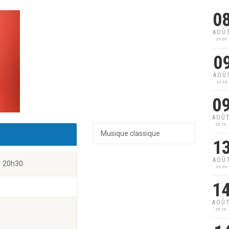
0
AOÛ
2026
0
AOÛ
2026
0
AOÛ
2026
Musique classique
1
AOÛ
20h30
2026
1
AOÛ
2026