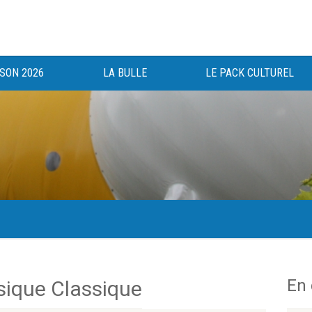
ISON 2026
LA BULLE
LE PACK CULTUREL
gée au bénéfice des haut-saônois depuis 1983.
En
ique Classique