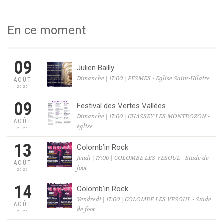
En ce moment
09
Julien Bailly
Dimanche | 17:00 | PESMES - Eglise Saint-Hilaire
AOÛT
2026
09
Festival des Vertes Vallées
Dimanche | 17:00 | CHASSEY LES MONTBOZON -
AOÛT
église
2026
13
Colomb’in Rock
Jeudi | 17:00 | COLOMBE LES VESOUL - Stade de
AOÛT
foot
2026
14
Colomb’in Rock
Vendredi | 17:00 | COLOMBE LES VESOUL - Stade
AOÛT
de foot
2026