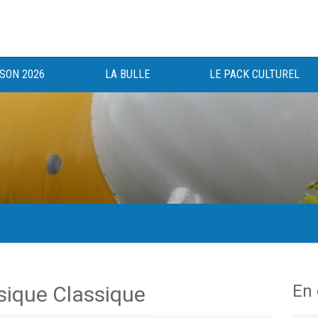
ISON 2026
LA BULLE
LE PACK CULTUREL
gée au bénéfice des haut-saônois depuis 1983.
En
ique Classique