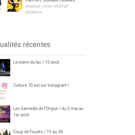
4
Carmen, oiseaux rebelles
Vendredi | 19:00 | PUSY ET
T
EPENOUX
6
ualités récentes
Le piano du lac / 15 août
Culture 70 est sur Instagram !
Les Samedis de l’Orgue / du 2 mai au
1er août
Coup de Foudre / 19 au 26