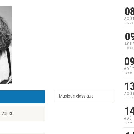
0
AOÛ
2026
0
AOÛ
2026
0
AOÛ
2026
1
AOÛ
Musique classique
2026
1
20h30
AOÛ
2026