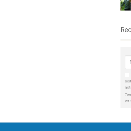
Rec
soi
not
Ten
en 