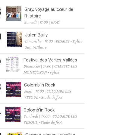
8
Gray, voyage au cœur de
l’histoire
T
Samedi | 17:00 | GRAY
9
Julien Bailly
Dimanche | 17:00 | PESMES - Eglise
T
Saint-Hilaire
9
Festival des Vertes Vallées
Dimanche | 17:00 | CHASSEY LES
T
MONTBOZON - église
3
Colomb’in Rock
Jeudi | 17:00 | COLOMBE LES
T
VESOUL - Stade de foot
4
Colomb’in Rock
Vendredi | 17:00 | COLOMBE LES
T
VESOUL - Stade de foot