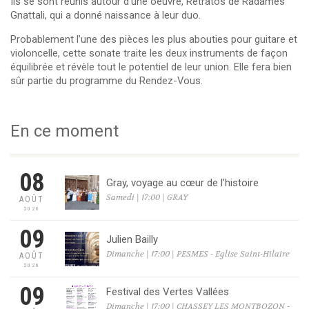
Ils se sont réunis autour d’une oeuvre, Retratos de Radamès
Gnattali, qui a donné naissance à leur duo.
Probablement l’une des pièces les plus abouties pour guitare et
violoncelle, cette sonate traite les deux instruments de façon
équilibrée et révèle tout le potentiel de leur union. Elle fera bien
sûr partie du programme du Rendez-Vous.
En ce moment
08
Gray, voyage au cœur de l’histoire
Samedi | 17:00 | GRAY
AOÛT
2026
09
Julien Bailly
Dimanche | 17:00 | PESMES - Eglise Saint-Hilaire
AOÛT
2026
09
Festival des Vertes Vallées
Dimanche | 17:00 | CHASSEY LES MONTBOZON -