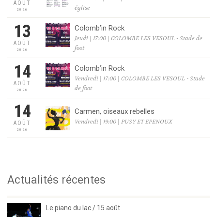
AOÛT
église
2026
13
Colomb’in Rock
Jeudi | 17:00 | COLOMBE LES VESOUL - Stade de
AOÛT
foot
2026
14
Colomb’in Rock
Vendredi | 17:00 | COLOMBE LES VESOUL - Stade
AOÛT
de foot
2026
14
Carmen, oiseaux rebelles
Vendredi | 19:00 | PUSY ET EPENOUX
AOÛT
2026
Actualités récentes
Le piano du lac / 15 août