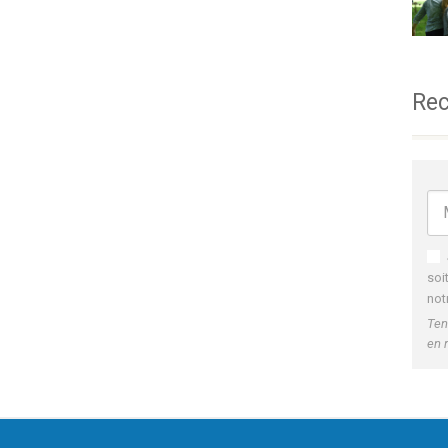
Rec
soi
not
Ten
en 