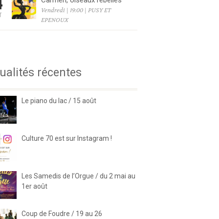
4
Carmen, oiseaux rebelles
Vendredi | 19:00 | PUSY ET
T
EPENOUX
6
ualités récentes
Le piano du lac / 15 août
Culture 70 est sur Instagram !
Les Samedis de l’Orgue / du 2 mai au
1er août
Coup de Foudre / 19 au 26