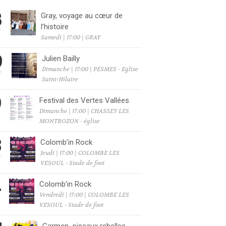
8
Gray, voyage au cœur de
l’histoire
T
Samedi | 17:00 | GRAY
9
Julien Bailly
Dimanche | 17:00 | PESMES - Eglise
T
Saint-Hilaire
9
Festival des Vertes Vallées
Dimanche | 17:00 | CHASSEY LES
T
MONTBOZON - église
3
Colomb’in Rock
Jeudi | 17:00 | COLOMBE LES
T
VESOUL - Stade de foot
4
Colomb’in Rock
Vendredi | 17:00 | COLOMBE LES
T
VESOUL - Stade de foot