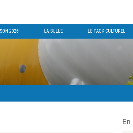
ISON 2026
LA BULLE
LE PACK CULTUREL
gée au bénéfice des haut-saônois depuis 1983.
En