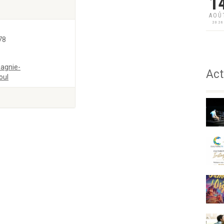
1
AOÛ
202
78
agnie-
Act
oul