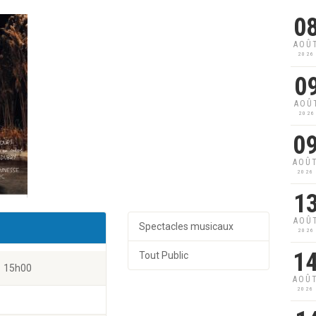
0
AOÛ
2026
0
AOÛ
2026
0
AOÛ
2026
1
AOÛ
Spectacles musicaux
2026
1
Tout Public
15h00
AOÛ
2026