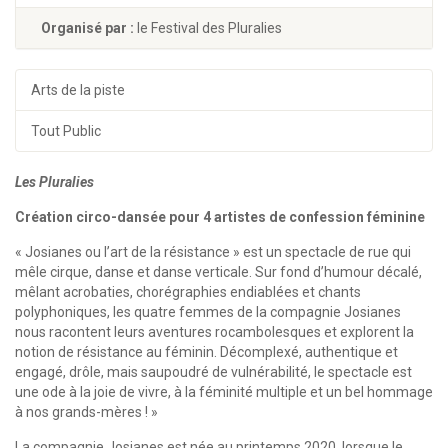
Organisé par :
le Festival des Pluralies
Arts de la piste
Tout Public
Les Pluralies
Création circo-dansée pour 4 artistes de confession féminine
« Josianes ou l’art de la résistance » est un spectacle de rue qui
mêle cirque, danse et danse verticale. Sur fond d’humour décalé,
mêlant acrobaties, chorégraphies endiablées et chants
polyphoniques, les quatre femmes de la compagnie Josianes
nous racontent leurs aventures rocambolesques et explorent la
notion de résistance au féminin. Décomplexé, authentique et
engagé, drôle, mais saupoudré de vulnérabilité, le spectacle est
une ode à la joie de vivre, à la féminité multiple et un bel hommage
à nos grands-mères ! »
La compagnie Josianes est née au printemps 2020, lorsque le