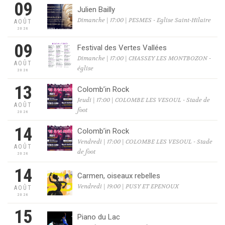
09
Julien Bailly
Dimanche | 17:00 | PESMES - Eglise Saint-Hilaire
AOÛT
2026
09
Festival des Vertes Vallées
Dimanche | 17:00 | CHASSEY LES MONTBOZON -
AOÛT
église
2026
13
Colomb’in Rock
Jeudi | 17:00 | COLOMBE LES VESOUL - Stade de
AOÛT
foot
2026
14
Colomb’in Rock
Vendredi | 17:00 | COLOMBE LES VESOUL - Stade
AOÛT
de foot
2026
14
Carmen, oiseaux rebelles
Vendredi | 19:00 | PUSY ET EPENOUX
AOÛT
2026
15
Piano du Lac