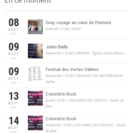
En ce moment
08
Gray, voyage au cœur de l’histoire
Samedi | 17:00 | GRAY
AOÛT
2026
09
Julien Bailly
Dimanche | 17:00 | PESMES - Eglise Saint-Hilaire
AOÛT
2026
09
Festival des Vertes Vallées
Dimanche | 17:00 | CHASSEY LES MONTBOZON -
AOÛT
église
2026
13
Colomb’in Rock
Jeudi | 17:00 | COLOMBE LES VESOUL - Stade de
AOÛT
foot
2026
14
Colomb’in Rock
Vendredi | 17:00 | COLOMBE LES VESOUL - Stade
AOÛT
de foot
2026