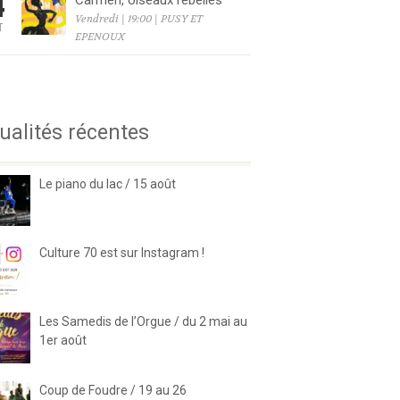
4
Carmen, oiseaux rebelles
Vendredi | 19:00 | PUSY ET
T
EPENOUX
6
ualités récentes
Le piano du lac / 15 août
Culture 70 est sur Instagram !
Les Samedis de l’Orgue / du 2 mai au
1er août
Coup de Foudre / 19 au 26