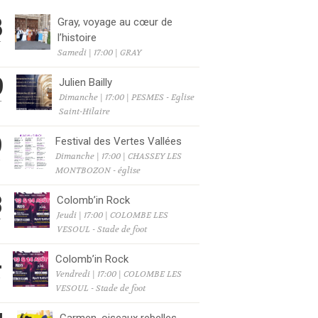
8
Gray, voyage au cœur de
l’histoire
T
Samedi | 17:00 | GRAY
9
Julien Bailly
Dimanche | 17:00 | PESMES - Eglise
T
Saint-Hilaire
9
Festival des Vertes Vallées
Dimanche | 17:00 | CHASSEY LES
T
MONTBOZON - église
3
Colomb’in Rock
Jeudi | 17:00 | COLOMBE LES
T
VESOUL - Stade de foot
4
Colomb’in Rock
Vendredi | 17:00 | COLOMBE LES
T
VESOUL - Stade de foot