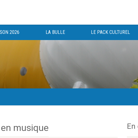
ISON 2026
LA BULLE
LE PACK CULTUREL
gée au bénéfice des haut-saônois depuis 1983.
En
 en musique