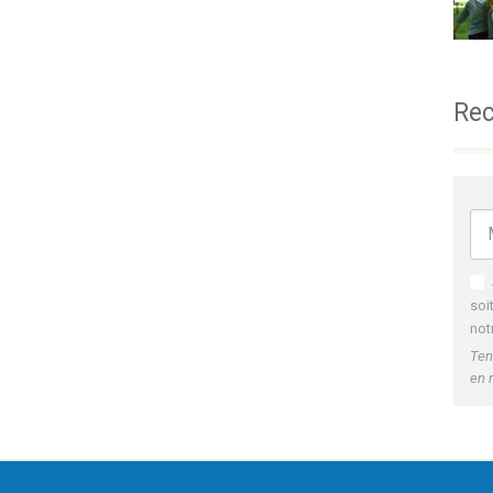
Rec
soi
not
Ten
en 