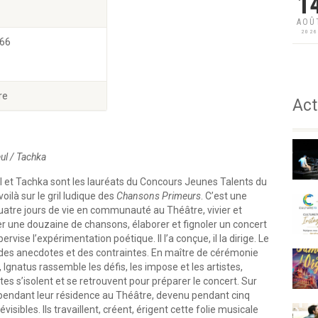
1
AOÛ
202
 66
re
Act
eul / Tachka
seul et Tachka sont les lauréats du Concours Jeunes Talents du
oilà sur le gril ludique des
Chansons Primeurs
. C’est une
 quatre jours de vie en communauté au Théâtre, vivier et
r une douzaine de chansons, élaborer et fignoler un concert
vise l’expérimentation poétique. Il l’a conçue, il la dirige. Le
s, des anecdotes et des contraintes. En maître de cérémonie
 Ignatus rassemble les défis, les impose et les artistes,
es s’isolent et se retrouvent pour préparer le concert. Sur
s pendant leur résidence au Théâtre, devenu pendant cinq
sibles. Ils travaillent, créent, érigent cette folie musicale