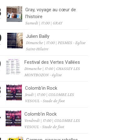
8
Gray, voyage au cœur de
l’histoire
T
Samedi | 17:00 | GRAY
9
Julien Bailly
Dimanche | 17:00 | PESMES - Eglise
T
Saint-Hilaire
9
Festival des Vertes Vallées
Dimanche | 17:00 | CHASSEY LES
T
MONTBOZON - église
3
Colomb’in Rock
Jeudi | 17:00 | COLOMBE LES
T
VESOUL - Stade de foot
4
Colomb’in Rock
Vendredi | 17:00 | COLOMBE LES
T
VESOUL - Stade de foot