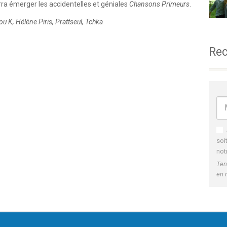
ra émerger les accidentelles et géniales
Chansons Primeurs
.
ou K, Hélène Piris, Prattseul, Tchka
Rec
soi
not
Ten
en 