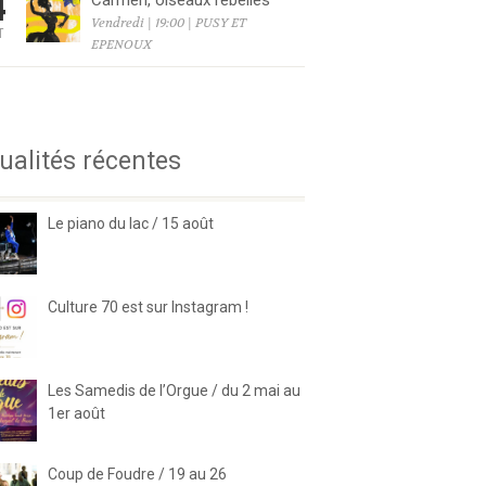
4
Carmen, oiseaux rebelles
Vendredi | 19:00 | PUSY ET
T
EPENOUX
6
ualités récentes
Le piano du lac / 15 août
Culture 70 est sur Instagram !
Les Samedis de l’Orgue / du 2 mai au
1er août
Coup de Foudre / 19 au 26