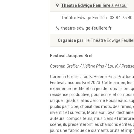
Théâtre Edwige Feuillère
à Vesoul
Théâtre Edwige Feuillère 03 84 75 40
theatre-edwige-feuillere.fr
Organisé par :
le Théâtre Edwige Feuillè
Festival Jacques Brel
Corentin Grellier / Hélène Piris / Lou K / Pratts
Corentin Grellier, Lou K, Hélène Piris, Pratt
Festival Jacques Brel 2023. Cette année, les v
expérience inédite et un jeu de fous. Ils ont
résidence productive, pour écrire et compose
unique. Ignatus, alias Jérôme Rousseaux, super
public participe, choisit des mots, des rime
inventif et survolté, Monsieur Loyal déchaîné,
auteurs, compositeurs, musiciens et interprèt
scène, ils présenteront les chansons écrite
jours une fabrique de diamants bruts et imprévi