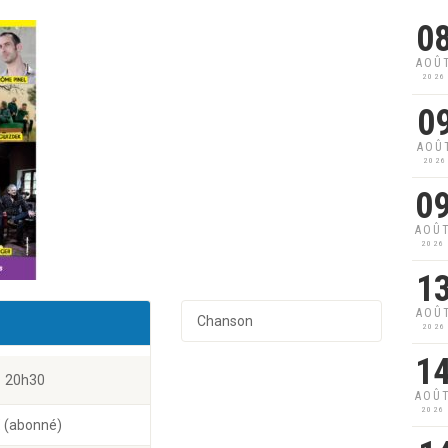
0
AOÛ
2026
0
AOÛ
2026
0
AOÛ
2026
1
AOÛ
Chanson
2026
1
20h30
AOÛ
2026
6€ (abonné)