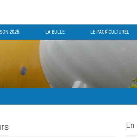
ISON 2026
LA BULLE
LE PACK CULTUREL
gée au bénéfice des haut-saônois depuis 1983.
En
rs