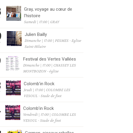
8
Gray, voyage au cœur de
l’histoire
T
Samedi | 17:00 | GRAY
9
Julien Bailly
Dimanche | 17:00 | PESMES - Eglise
T
Saint-Hilaire
9
Festival des Vertes Vallées
Dimanche | 17:00 | CHASSEY LES
T
MONTBOZON - église
3
Colomb’in Rock
Jeudi | 17:00 | COLOMBE LES
T
VESOUL - Stade de foot
4
Colomb’in Rock
Vendredi | 17:00 | COLOMBE LES
T
VESOUL - Stade de foot