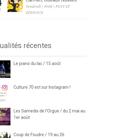
4
Carmen, oiseaux rebelles
Vendredi | 19:00 | PUSY ET
T
EPENOUX
6
ualités récentes
Le piano du lac / 15 août
Culture 70 est sur Instagram !
Les Samedis de l’Orgue / du 2 mai au
1er août
Coup de Foudre / 19 au 26