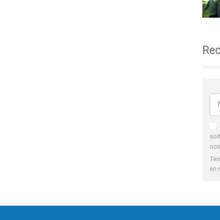
Rec
soi
not
Ten
en 