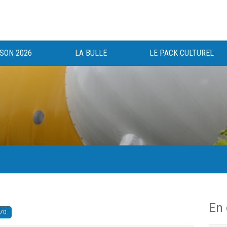
ISON 2026
LA BULLE
LE PACK CULTUREL
gée au bénéfice des haut-saônois depuis 1983.
En
 70