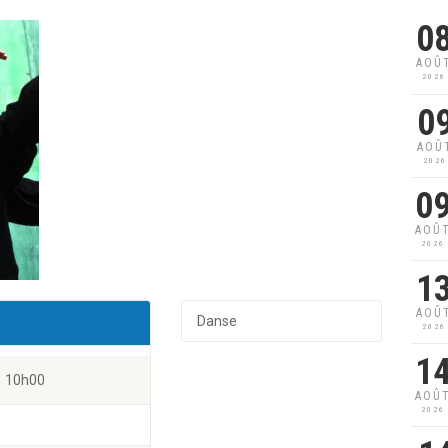
0
AOÛ
2026
0
AOÛ
2026
0
AOÛ
2026
1
AOÛ
Danse
2026
1
10h00
AOÛ
2026