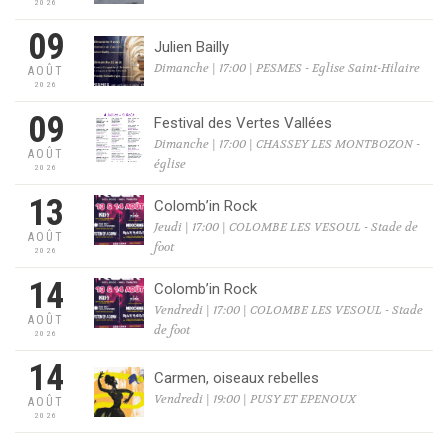
2026
09
Julien Bailly
Dimanche | 17:00 | PESMES - Eglise Saint-Hilaire
AOÛT
2026
09
Festival des Vertes Vallées
Dimanche | 17:00 | CHASSEY LES MONTBOZON -
AOÛT
église
2026
13
Colomb’in Rock
Jeudi | 17:00 | COLOMBE LES VESOUL - Stade de
AOÛT
foot
2026
14
Colomb’in Rock
Vendredi | 17:00 | COLOMBE LES VESOUL - Stade
AOÛT
de foot
2026
14
Carmen, oiseaux rebelles
Vendredi | 19:00 | PUSY ET EPENOUX
AOÛT
2026