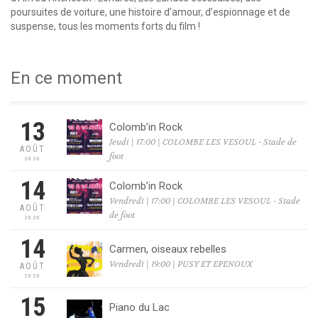
poursuites de voiture, une histoire d’amour, d’espionnage et de
suspense, tous les moments forts du film !
En ce moment
13
Colomb’in Rock
Jeudi | 17:00 | COLOMBE LES VESOUL - Stade de
AOÛT
foot
2026
14
Colomb’in Rock
Vendredi | 17:00 | COLOMBE LES VESOUL - Stade
AOÛT
de foot
2026
14
Carmen, oiseaux rebelles
Vendredi | 19:00 | PUSY ET EPENOUX
AOÛT
2026
15
Piano du Lac