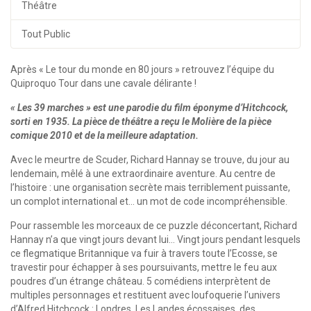
Théâtre
Tout Public
Après « Le tour du monde en 80 jours » retrouvez l’équipe du
Quiproquo Tour dans une cavale délirante !
« Les 39 marches » est une parodie du film éponyme d’Hitchcock,
sorti en 1935. La pièce de théâtre a reçu le Molière de la pièce
comique 2010 et de la meilleure adaptation.
Avec le meurtre de Scuder, Richard Hannay se trouve, du jour au
lendemain, mêlé à une extraordinaire aventure. Au centre de
l’histoire : une organisation secrète mais terriblement puissante,
un complot international et… un mot de code incompréhensible.
Pour rassemble les morceaux de ce puzzle déconcertant, Richard
Hannay n’a que vingt jours devant lui… Vingt jours pendant lesquels
ce flegmatique Britannique va fuir à travers toute l’Ecosse, se
travestir pour échapper à ses poursuivants, mettre le feu aux
poudres d’un étrange château. 5 comédiens interprètent de
multiples personnages et restituent avec loufoquerie l’univers
d’Alfred Hitchcock : Londres, Les Landes écossaises, des