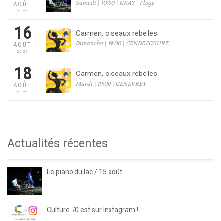
Samedi | 10:00 | GRAY - Plage
AOÛT
2026
16
Carmen, oiseaux rebelles
Dimanche | 19:00 | CENDRECOURT
AOÛT
2026
18
Carmen, oiseaux rebelles
Mardi | 19:00 | GENEVREY
AOÛT
2026
Actualités récentes
Le piano du lac / 15 août
Culture 70 est sur Instagram !