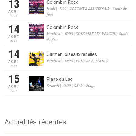
13
Colomb’in Rock
Jeudi | 17:00 | COLOMBE LES VESOUL - Stade de
AOÛT
foot
2026
14
Colomb’in Rock
Vendredi | 17:00 | COLOMBE LES VESOUL - Stade
AOÛT
de foot
2026
14
Carmen, oiseaux rebelles
Vendredi | 19:00 | PUSY ET EPENOUX
AOÛT
2026
15
Piano du Lac
Samedi | 10:00 | GRAY - Plage
AOÛT
2026
Actualités récentes