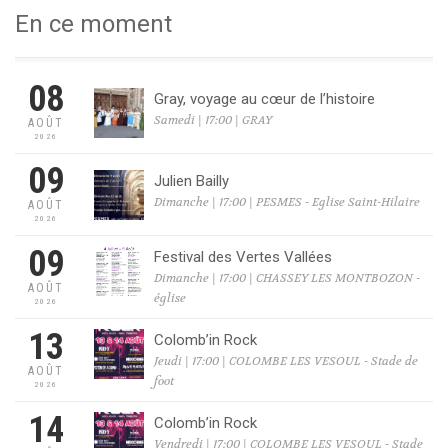
En ce moment
08
Gray, voyage au cœur de l’histoire
Samedi | 17:00 | GRAY
AOÛT
2026
09
Julien Bailly
Dimanche | 17:00 | PESMES - Eglise Saint-Hilaire
AOÛT
2026
09
Festival des Vertes Vallées
Dimanche | 17:00 | CHASSEY LES MONTBOZON -
AOÛT
église
2026
13
Colomb’in Rock
Jeudi | 17:00 | COLOMBE LES VESOUL - Stade de
AOÛT
foot
2026
14
Colomb’in Rock
Vendredi | 17:00 | COLOMBE LES VESOUL - Stade