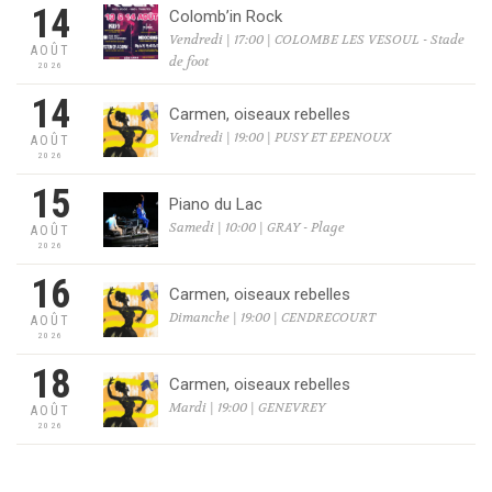
14
Colomb’in Rock
Vendredi | 17:00 | COLOMBE LES VESOUL - Stade
AOÛT
de foot
2026
14
Carmen, oiseaux rebelles
Vendredi | 19:00 | PUSY ET EPENOUX
AOÛT
2026
15
Piano du Lac
Samedi | 10:00 | GRAY - Plage
AOÛT
2026
16
Carmen, oiseaux rebelles
Dimanche | 19:00 | CENDRECOURT
AOÛT
2026
18
Carmen, oiseaux rebelles
Mardi | 19:00 | GENEVREY
AOÛT
2026