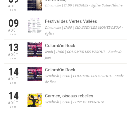
Dimanche | 17:00 | PESMES - Eglise Saint-Hilaire
AOÛT
2026
09
Festival des Vertes Vallées
Dimanche | 17:00 | CHASSEY LES MONTBOZON -
AOÛT
église
2026
13
Colomb’in Rock
Jeudi | 17:00 | COLOMBE LES VESOUL - Stade de
AOÛT
foot
2026
14
Colomb’in Rock
Vendredi | 17:00 | COLOMBE LES VESOUL - Stade
AOÛT
de foot
2026
14
Carmen, oiseaux rebelles
Vendredi | 19:00 | PUSY ET EPENOUX
AOÛT
2026