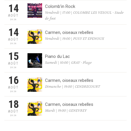
14
Colomb’in Rock
Vendredi | 17:00 | COLOMBE LES VESOUL - Stade
AOÛT
de foot
2026
14
Carmen, oiseaux rebelles
Vendredi | 19:00 | PUSY ET EPENOUX
AOÛT
2026
15
Piano du Lac
Samedi | 10:00 | GRAY - Plage
AOÛT
2026
16
Carmen, oiseaux rebelles
Dimanche | 19:00 | CENDRECOURT
AOÛT
2026
18
Carmen, oiseaux rebelles
Mardi | 19:00 | GENEVREY
AOÛT
2026