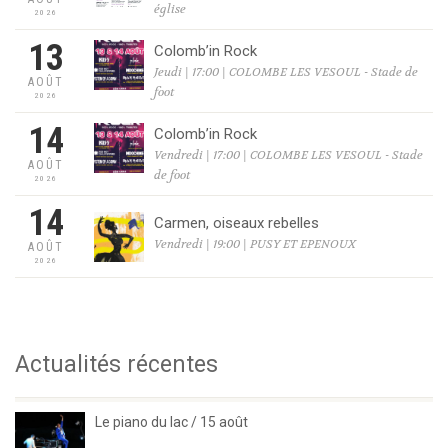
église
2026
13
Colomb’in Rock
Jeudi | 17:00 | COLOMBE LES VESOUL - Stade de
AOÛT
foot
2026
14
Colomb’in Rock
Vendredi | 17:00 | COLOMBE LES VESOUL - Stade
AOÛT
de foot
2026
14
Carmen, oiseaux rebelles
Vendredi | 19:00 | PUSY ET EPENOUX
AOÛT
2026
Actualités récentes
Le piano du lac / 15 août